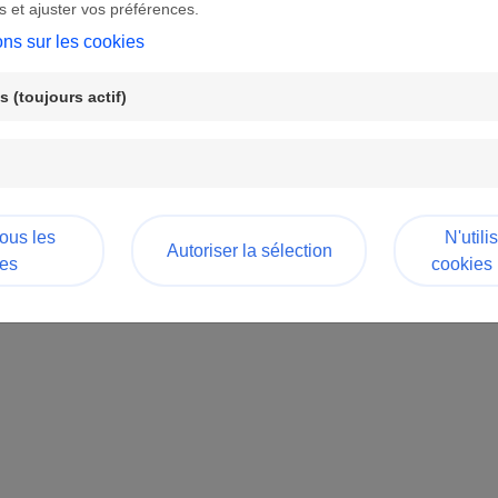
s et ajuster vos préférences.
ons sur les cookies
Accueil
 (toujours actif)
tous les
N'utili
Autoriser la sélection
es
cookies