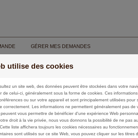
MANDE
GÉRER MES DEMANDES
b utilise des cookies
ie privée
ultez un site web, des données peuvent être stockées dans votre navi
ous souhaitez déposer un dossier auprès de la Fondation AG2R 
ir de celui-ci, généralement sous la forme de cookies. Ces information
ous avant de commencer la présentation de votre projet :
préférences ou sur votre appareil et sont principalement utilisées pour 
ne correctement. Les informations ne permettent généralement pas de vo
Ce site a pour objectif d'optimiser le processus de sélection e
 peuvent vous permettre de bénéficier d'une expérience Web personna
travers de formulaires pré-formatés ;
tre droit à la vie privée, nous vous donnons la possibilité de ne pas au
Vous pouvez enregistrer votre projet et décider de le retravail
Cette liste affichera toujours les cookies nécessaires au fonctionnement
Relisez attentivement votre projet avant de le soumettre, car u
aires sont utilisés sur ce site Web, vous pouvez cliquer sur les titres 
Chaque projet sera traité dans les plus brefs délais