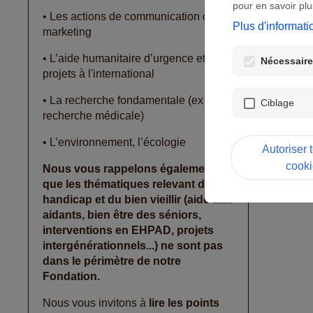
pour en savoir plu
• Les actions de communication ou de
Plus d'informati
marketing
• L’aide humanitaire d’urgence et les
Nécessaires
projets à l'international
• La recherche fondamentale (ex : la
Ciblage
recherche médicale)
• L’environnement, l’écologie
Autoriser 
cooki
Nous vous rappelons également
que les thématiques relevant du
handicap et du bien vieillir (aide aux
aidants, bien être des séniors,
interventions en EHPAD, projets
intergénérationnels...) ne sont pas
dans le périmètre de notre
Fondation.
Nous vous invitons à
lire les points