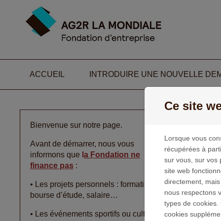
Passer au contenu
ACCUEIL
INTRODUIRE UNE NOUVELLE DE
Ce site we
V
Bienvenue sur notre page.
Lorsque vous cons
Avant de démarrer, nous vous
Si v
récupérées à part
informons que
l
a Fondation ne
dess
sur vous, sur vos 
finance pas
:
site web fonction
directement, mais
• Les projets personnels : formation,
nous respectons vo
bourse d’étude, salaire…
types de cookies. 
• Les événements sportifs ou culturels
cookies supplément