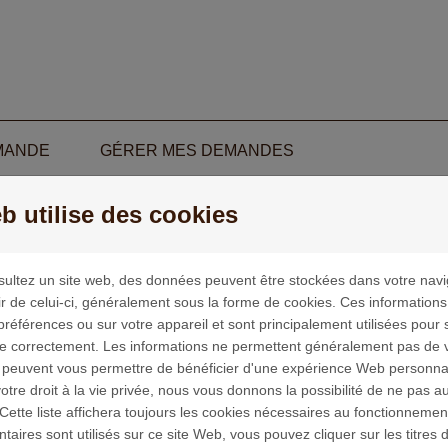
MANDE
GÉRER MES DEMANDES
b utilise des cookies
utonomie et Solidarité
ultez un site web, des données peuvent être stockées dans votre navi
ir de celui-ci, généralement sous la forme de cookies. Ces information
Fondation AG2R LA MONDIALE poursuit une ambition générale 
préférences ou sur votre appareil et sont principalement utilisées pour 
ntribuer à l’autonomie sociale et économique des personnes pour
ne correctement. Les informations ne permettent généralement pas de vo
 peuvent vous permettre de bénéficier d'une expérience Web personna
lle décline en orientations prioritaires :
tre droit à la vie privée, nous vous donnons la possibilité de ne pas au
Cette liste affichera toujours les cookies nécessaires au fonctionnement
autonomie par l’éducation
aires sont utilisés sur ce site Web, vous pouvez cliquer sur les titres 