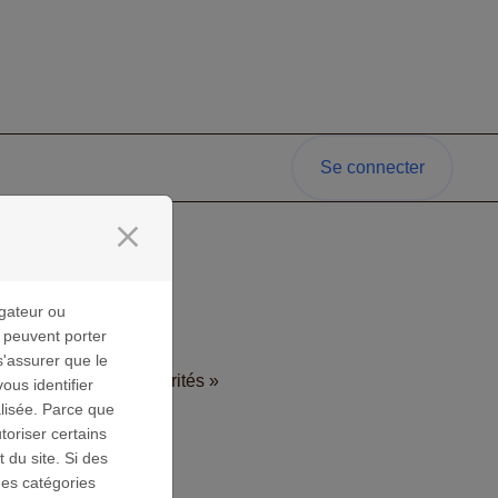
Se connecter
close
gateur ou
s peuvent porter
:
s'assurer que le
 renforcer les solidarités »
us identifier
lisée. Parce que
toriser certains
 du site. Si des
des catégories