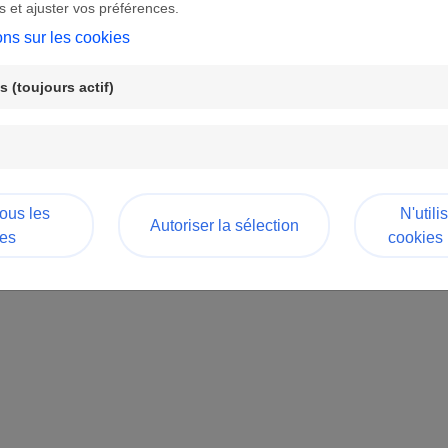
autonomie de la jeunesse
s et ajuster vos préférences.
ons sur les cookies
autonomie par le travail
autonomie par la santé
 (toujours actif)
ention
:
en sélectionnant, "Introduire une demande", vous aurez
tre compte :
ormulaire de l'axe Travail
tous les
N'utili
ormulaire de l'axe Santé
Autoriser la sélection
es
cookies
Introduire une nouvelle demande