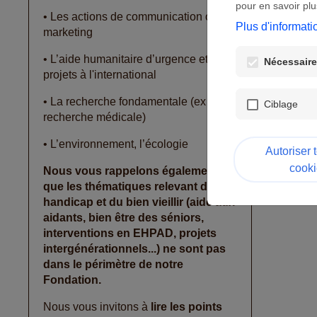
- L’
pour en savoir plu
• Les actions de communication ou de
Plus d'informati
marketing
- L'
• L’aide humanitaire d’urgence et les
- L'
Nécessaires
projets à l'international
Att
• La recherche fondamentale (ex : la
à vo
Ciblage
recherche médicale)
- F
• L’environnement, l’écologie
Autoriser 
- F
cooki
Nous vous rappelons également
que les thématiques relevant du
handicap et du bien vieillir (aide aux
aidants, bien être des séniors,
interventions en EHPAD, projets
intergénérationnels...) ne sont pas
dans le périmètre de notre
Fondation.
Nous vous invitons à
lire les points