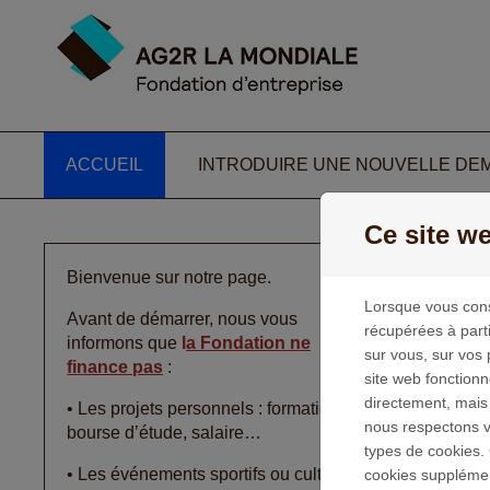
Passer au contenu
(ACTUEL)
ACCUEIL
INTRODUIRE UNE NOUVELLE DE
Ce site we
A
Bienvenue sur notre page.
Lorsque vous cons
Avant de démarrer, nous vous
récupérées à part
La 
informons que
l
a Fondation ne
sur vous, sur vos 
finance pas
:
« co
site web fonction
directement, mais
• Les projets personnels : formation,
qu’e
nous respectons vo
bourse d’étude, salaire…
types de cookies. 
- L’
• Les événements sportifs ou culturels
cookies supplément